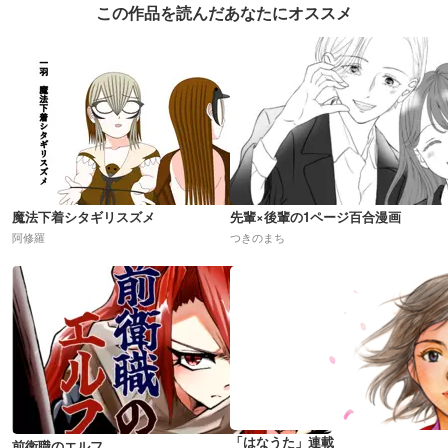
この作品を読んだあなたにオススメ
魔法下着シタギリスズメ
先輩×後輩の1ページ百合漫画
阿修羅
つきのまち
「はなうた」連載
前衛職のエルフ