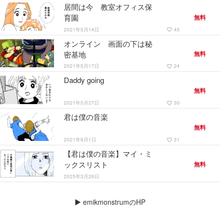
居間は今 教室オフィス保
育園
無料
#ファンタジー・SF
#日常系
#ヒューマン・ドラマ
2021年5月14日
45
favorite_border
オンライン 画面の下は秘
密基地
無料
2021年5月17日
24
favorite_border
Daddy going
無料
2021年5月27日
30
favorite_border
君は僕の音楽
無料
2021年9月1日
31
favorite_border
【君は僕の音楽】マイ・ミ
ックスリスト
無料
2025年3月26日
▶
emikmonstrumのHP