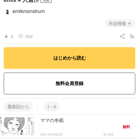
emikmonstrum
作品情報
share
rss_feed
8
594
star_rate
favorite_border
はじめから読む
無料会員登録
最新話から
1 - 6
ママの冬眠
無料
2021年4月23日
464
favorite_border