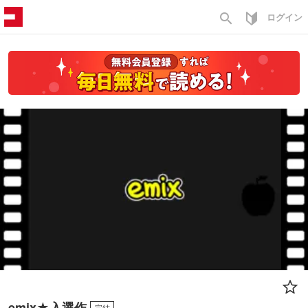
search
ログイン
emix★入選作
完結