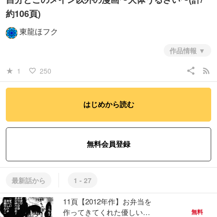
約106頁)
東龍ほフク
作品情報
ハック時代の。日記的なものも混じります
share
rss_feed
1
250
star_rate
favorite_border
#恋愛
#日常系
#ヒューマン・ドラマ
はじめから読む
無料会員登録
最新話から
1 - 27
11頁【2012年作】お弁当を
作ってきてくれた優しい優
無料