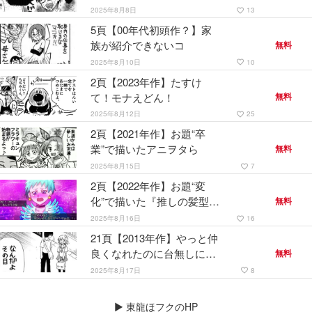
しい彼女
2025年8月8日
13
favorite_border
5頁【00年代初頭作？】家
族が紹介できないコ
無料
2025年8月10日
10
favorite_border
2頁【2023年作】たすけ
て！モナえどん！
無料
2025年8月12日
25
favorite_border
2頁【2021年作】お題“卒
業”で描いたアニヲタら
無料
2025年8月15日
7
favorite_border
2頁【2022年作】お題“変
化”で描いた『推しの髪型が
無料
変わったヲタク』
2025年8月16日
16
favorite_border
21頁【2013年作】やっと仲
良くなれたのに台無しにな
無料
る事を言及したい奴
2025年8月17日
8
favorite_border
▶
東龍ほフクのHP