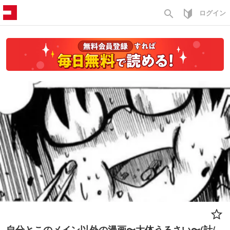
search
ログイン
自分とこのメイン以外の漫画〜大体うるさい〜(計/