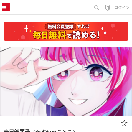
search
ログイン
春日部琴子（かすかべことこ）