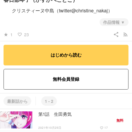
クリスティーヌ中島（twitter@christine_nakaj）
作品情報
share
rss_feed
1
23
star_rate
favorite_border
はじめから読む
#少年
#恋愛
#コメディ・ギャグ
無料会員登録
最新話から
1 - 2
第1話 生田勇気
無料
2021年10月25日
17
favorite_border