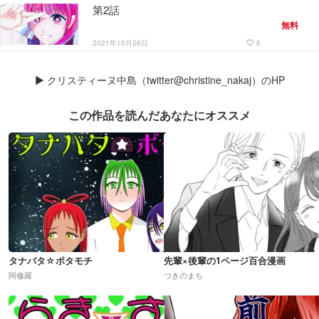
第2話
無料
2021年10月26日
6
favorite_border
▶
クリスティーヌ中島（twitter@christine_nakaj）のHP
この作品を読んだあなたにオススメ
タナバタ☆ボタモチ
先輩×後輩の1ページ百合漫画
阿修羅
つきのまち