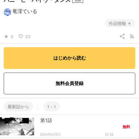
竜澪ている
作品情報
静かな環境を好む地質調査員が、うるせえ蜂と出会ってしまうお話で
share
rss_feed
0
23
star_rate
favorite_border
す。
4月期月例マッグガーデンマンガ大賞にて期待賞を頂きました。
#青年
#ファンタジー・SF
はじめから読む
無料会員登録
最新話から
1 - 1
第1話
無料
2024年6月5日
23
favorite_border