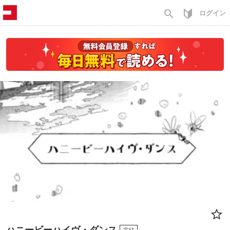
search
ログイン
ハニービーハイヴ・ダンス
完結