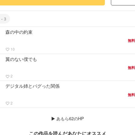
 - 3
森の中の約束
無料
10
favorite_border
翼のない僕でも
無料
2
favorite_border
デジタル姉とバグった関係
無料
2
favorite_border
▶
あもら62のHP
この作品を読んだあなたにオススメ