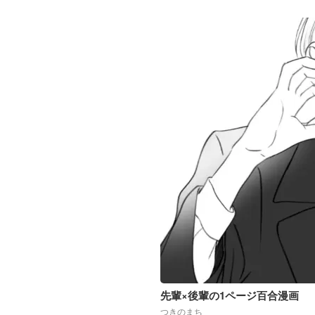
先輩×後輩の1ページ百合漫画
つきのまち