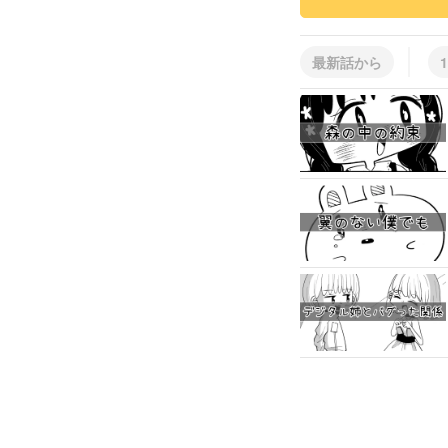
最新話から
1