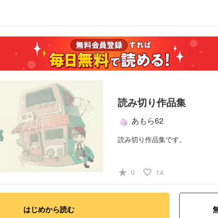
読み切り作品集
あもら62
読み切り作品集です。
star_rate
favorite_border
0
14
はじめから読む