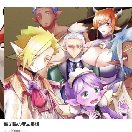
幽閉島の若旦那様
suzukimarume