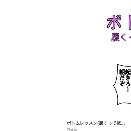
ボトムレッスン(履くって概念が崩壊した世界)R18
阿修羅