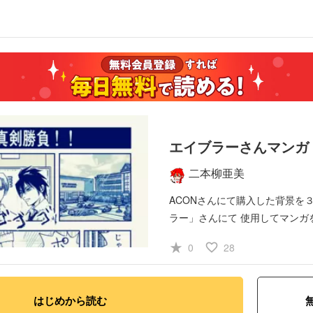
エイブラーさんマンガ
二本柳亜美
ACONさんにて購入した背景を
ラー」さんにて
使用してマンガ
star_rate
favorite_border
0
28
はじめから読む