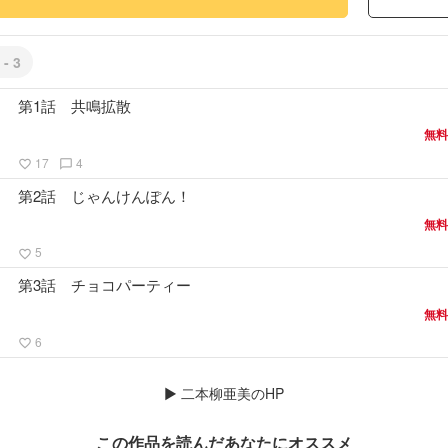
 - 3
第1話 共鳴拡散
無料
17
4
favorite_border
chat_bubble_outline
第2話 じゃんけんぽん！
無料
5
favorite_border
第3話 チョコパーティー
無料
6
favorite_border
▶
二本柳亜美のHP
この作品を読んだあなたにオススメ