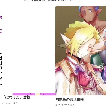
「はなうた」連載
幽閉島の若旦那様
こしのりょう
suzukimarume