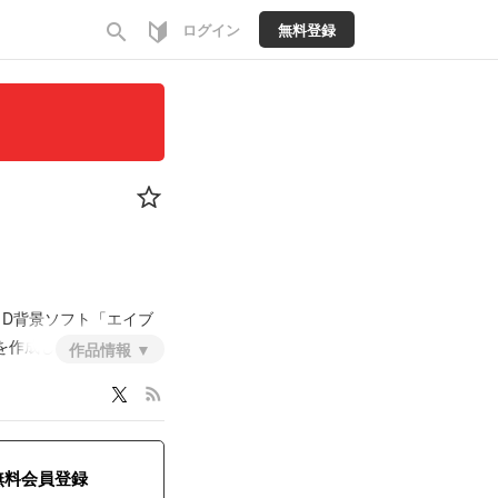
search
ログイン
無料登録
３D背景ソフト「エイブ
を作成しました。
作品情報
rss_feed
無料会員登録