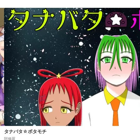
タナバタ☆ボタモチ
阿修羅