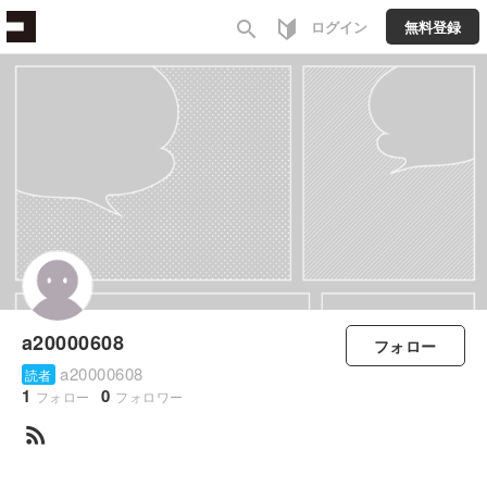
search
ログイン
無料登録
a20000608
フォロー
a20000608
読者
1
0
フォロー
フォロワー
rss_feed
すべて