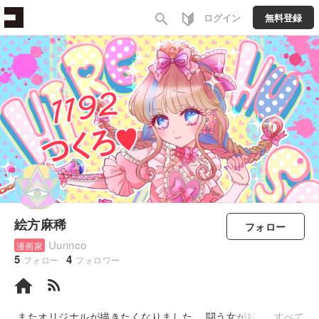
search
ログイン
無料登録
絵方麻稀
フォロー
Uunnco
漫画家
5
4
フォロー
フォロワー
rss_feed
またオリジナルが描きたくなりました 闘う女が好き
すべて