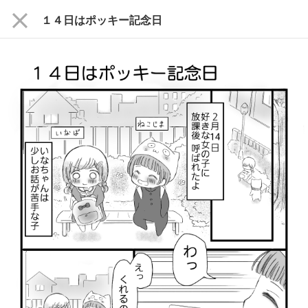
close
１４日はポッキー記念日