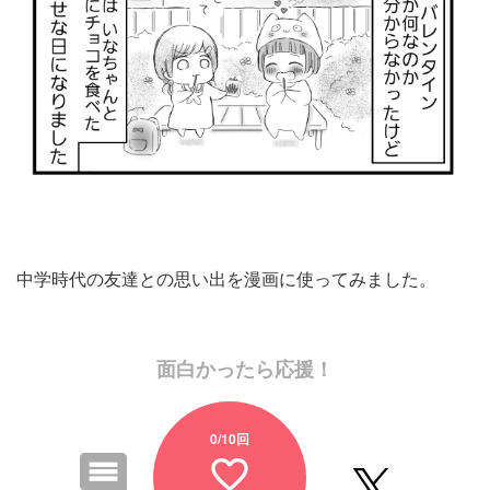
中学時代の友達との思い出を漫画に使ってみました。
面白かったら応援！
0
/10回
favorite_border