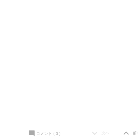
keyboard_arrow_down
keyboard_arrow_up
次へ
前
コメント
( 0 )