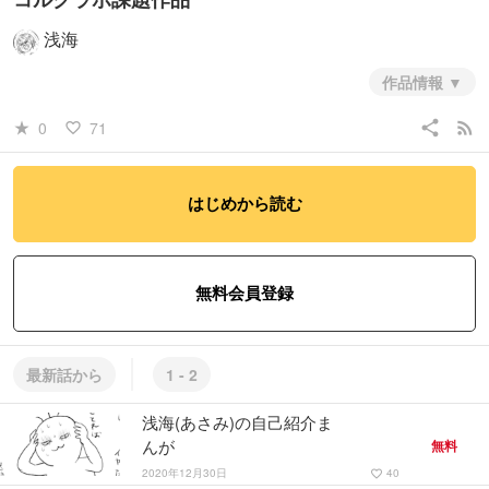
浅海
作品情報
share
rss_feed
0
71
star_rate
favorite_border
はじめから読む
無料会員登録
最新話から
1 - 2
浅海(あさみ)の自己紹介ま
んが
無料
2020年12月30日
40
favorite_border