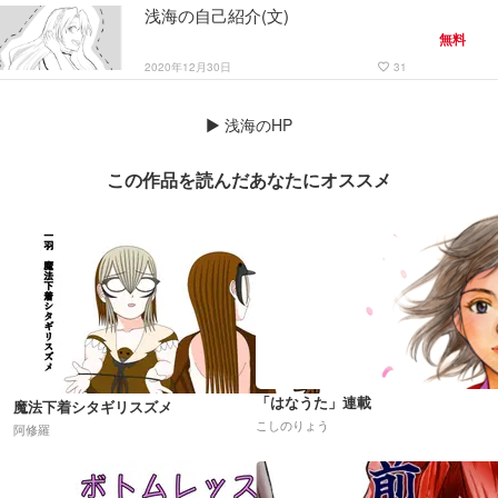
浅海の自己紹介(文)
無料
2020年12月30日
31
favorite_border
▶
浅海のHP
この作品を読んだあなたにオススメ
「はなうた」連載
魔法下着シタギリスズメ
こしのりょう
阿修羅