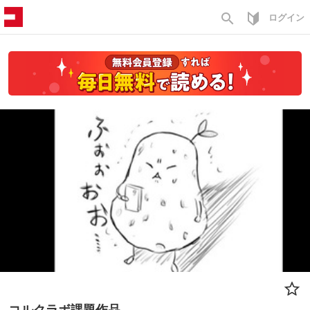
search
ログイン
コルクラボ課題作品