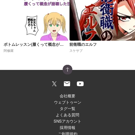
ボトムレッスン(履くって概念が崩壊した世界)R18
前衛職のエルフ
阿修羅
スケサブ
会社概要
ウェブトゥーン
タグ一覧
よくある質問
SNSアカウント
採用情報
ご利用規約