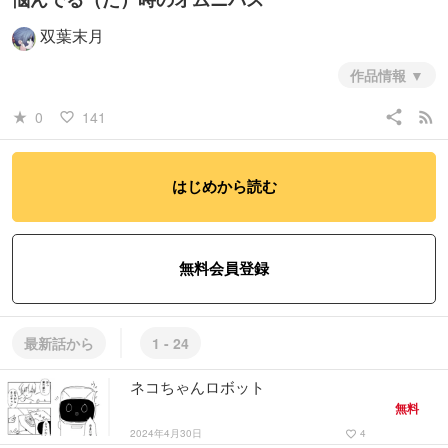
双葉末月
作品情報
なんら次の連載につながらなくてひたすらショート作品を作っていたこ
share
rss_feed
0
141
star_rate
favorite_border
ろの記録
#青年
#日常系
はじめから読む
無料会員登録
最新話から
1 - 24
ネコちゃんロボット
無料
2024年4月30日
4
favorite_border