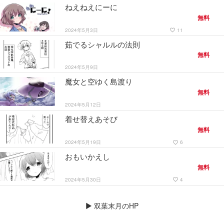
ねえねえにーに
無料
2024年5月3日
11
favorite_border
茹でるシャルルの法則
無料
2024年5月9日
魔女と空ゆく島渡り
無料
2024年5月12日
着せ替えあそび
無料
2024年5月19日
6
favorite_border
おもいかえし
無料
2024年5月30日
4
favorite_border
▶
双葉末月のHP