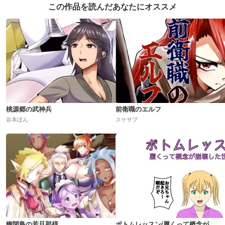
この作品を読んだあなたにオススメ
桃源郷の武神兵
前衛職のエルフ
谷本ぼん
スケサブ
幽閉島の若旦那様
ボトムレッスン(履くって概念が崩壊した世界)R18