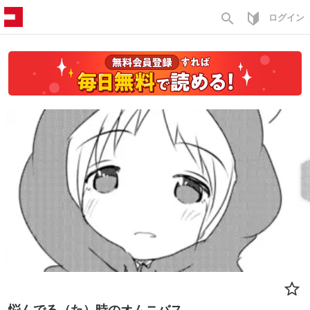
search
ログイン
悩んでる（た）時のオムニバス