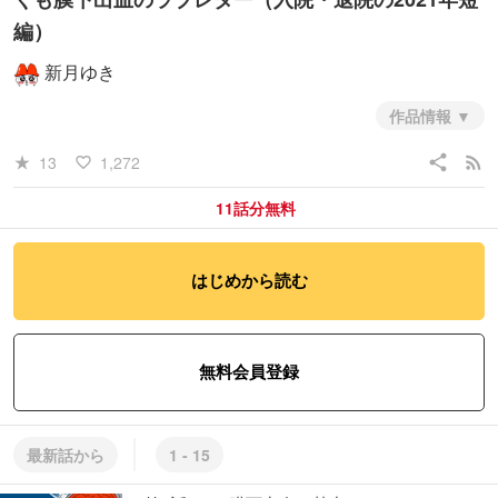
編）
新月ゆき
作品情報
share
rss_feed
13
1,272
star_rate
favorite_border
11話分無料
はじめから読む
#ノンフィクション・エッセイ
#日常系
#ヒューマン・ドラマ
無料会員登録
最新話から
1 - 15