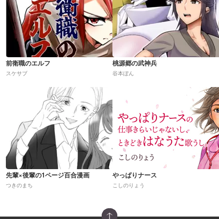
前衛職のエルフ
桃源郷の武神兵
スケサブ
谷本ぼん
先輩×後輩の1ページ百合漫画
やっぱりナース
つきのまち
こしのりょう