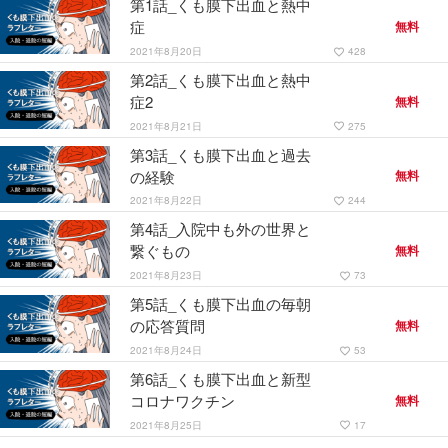
第1話_くも膜下出血と熱中
症
無料
2021年8月20日
428
favorite_border
第2話_くも膜下出血と熱中
症2
無料
2021年8月21日
275
favorite_border
第3話_くも膜下出血と過去
の経験
無料
2021年8月22日
244
favorite_border
第4話_入院中も外の世界と
繋ぐもの
無料
2021年8月23日
73
favorite_border
第5話_くも膜下出血の毎朝
の応答質問
無料
2021年8月24日
53
favorite_border
第6話_くも膜下出血と新型
コロナワクチン
無料
2021年8月25日
17
favorite_border