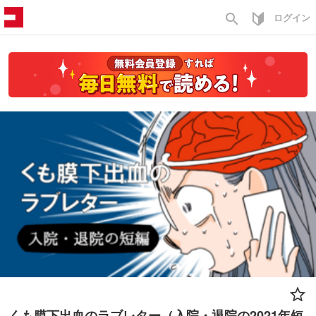
search
ログイン
くも膜下出血のラブレター（入院・退院の2021年短