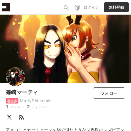
search
ログイン
無料登録
篠崎マーティ
フォロー
MartyShinozaki
漫画家
1
2
フォロー
フォロワー
rss_feed
アメコミとカートゥーンを鍋で似たような世界観のレズビアン