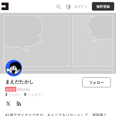
search
ログイン
無料登録
まえだたかし
フォロー
Maeda
漫画家
3
9
フォロー
フォロワー
rss_feed
41歳デザイナーですが、キャリアをリセットして、漫画家と