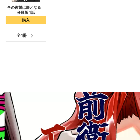
その復讐は影となる
分冊版 1話
購入
keyboard_arrow_right
全4冊