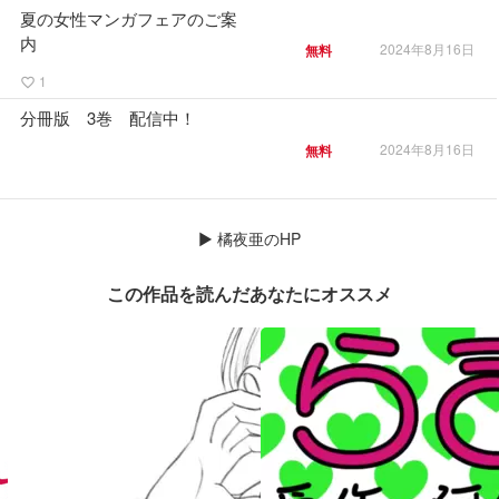
夏の女性マンガフェアのご案
内
2024年8月16日
無料
1
favorite_border
分冊版 3巻 配信中！
2024年8月16日
無料
▶
橘夜亜のHP
この作品を読んだあなたにオススメ