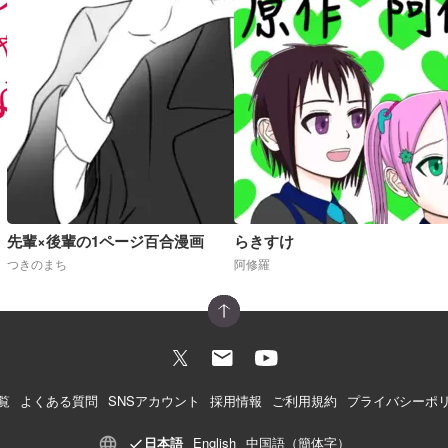
先輩×後輩の1ページ百合漫画
らきすけ
つきのまち
阿修羅
覧
よくある質問
SNSアカウント
採用情報
ご利用規約
プライバシーポ
日本語
English
中国語（簡体字）