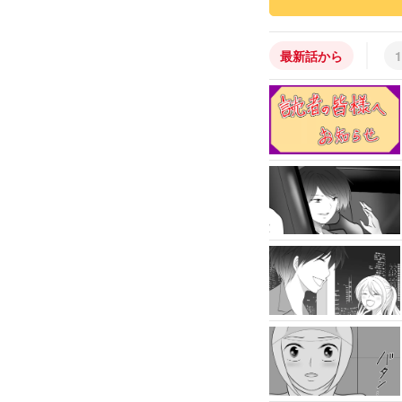
最新話から
1