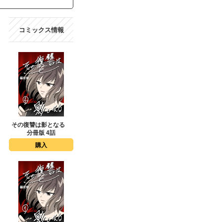
コミックス情報
その復讐は影となる
分冊版 4話
購入