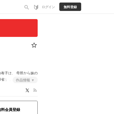
search
ログイン
無料登録
の有子は、
母親から妹の
帰省する。だがそこで衝
作品情報
のだった。
rss_feed
無料会員登録