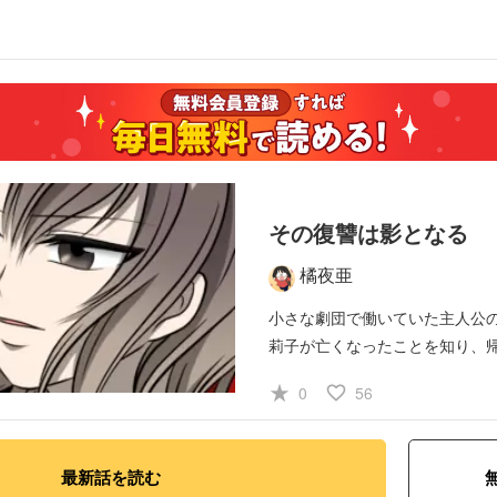
その復讐は影となる
橘夜亜
小さな劇団で働いていた主人公
莉子が亡くなったことを知り、
撃の
事実を有子は知ってしまう
star_rate
favorite_border
0
56
最新話を読む