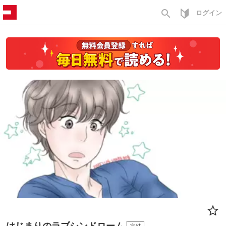
search
ログイン
はじまりのラブシンドローム
完結