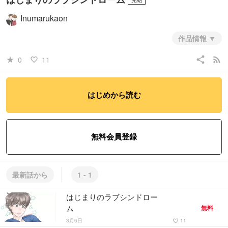
Inumarukaon
作品情報
いわゆるオメガバースを真面目にふざけて医療分解した漫画です
share
rss_feed
0
11
star_rate
favorite_border
#ミステリー・ホラー
#コメディ・ギャグ
#BL
はじめから読む
無料会員登録
最新話から
1 - 1
はじまりのラブシンドロー
ム
無料
3月6日
11
favorite_border