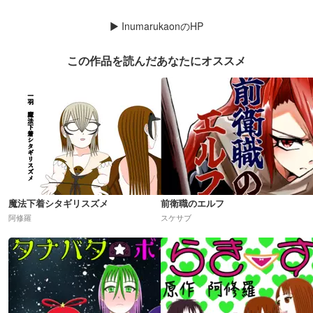
▶
InumarukaonのHP
この作品を読んだあなたにオススメ
魔法下着シタギリスズメ
前衛職のエルフ
阿修羅
スケサブ