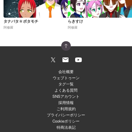
タナバタ☆ボタモチ
らきすけ
阿修羅
阿修羅
会社概要
ウェブトゥーン
タグ一覧
よくある質問
SNSアカウント
採用情報
ご利用規約
プライバシーポリシー
Cookieポリシー
特商法表記