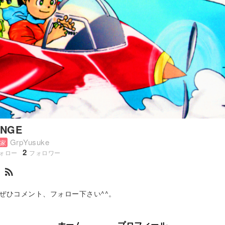
ENGE
GrpYusuke
家
2
ォロー
フォロワー
rss_feed
ぜひコメント、フォロー下さい^^。
ホーム
プロフィール