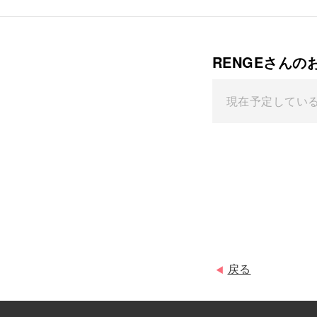
RENGEさんの
現在予定してい
戻る
◀