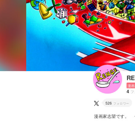
R
漫画
4
フ
526
フォロワー
漫画家志望です。 