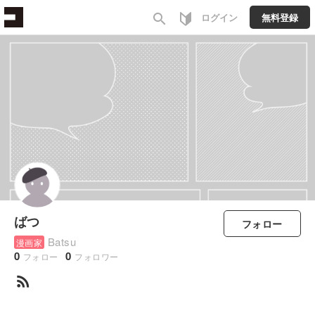
search
ログイン
無料登録
ばつ
フォロー
Batsu
漫画家
0
0
フォロー
フォロワー
rss_feed
すべて