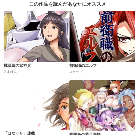
この作品を読んだあなたにオススメ
桃源郷の武神兵
前衛職のエルフ
谷本ぼん
スケサブ
「はなうた」連載
幽閉島の若旦那様