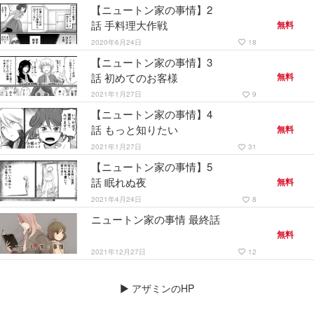
【ニュートン家の事情】2
話 手料理大作戦
無料
2020年6月24日
18
favorite_border
【ニュートン家の事情】3
話 初めてのお客様
無料
2021年1月27日
9
favorite_border
【ニュートン家の事情】4
話 もっと知りたい
無料
2021年1月27日
31
favorite_border
【ニュートン家の事情】5
話 眠れぬ夜
無料
2021年4月24日
8
favorite_border
ニュートン家の事情 最終話
無料
2021年12月27日
12
favorite_border
▶
アザミンのHP