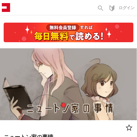
search
ログイン
ニュートン家の事情