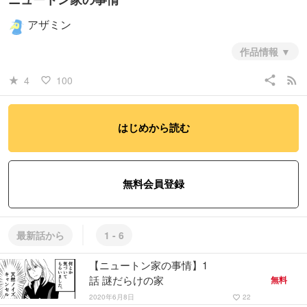
アザミン
作品情報
share
rss_feed
4
100
star_rate
favorite_border
#歴史
#日常系
はじめから読む
無料会員登録
最新話から
1 - 6
【ニュートン家の事情】1
話 謎だらけの家
無料
2020年6月8日
22
favorite_border