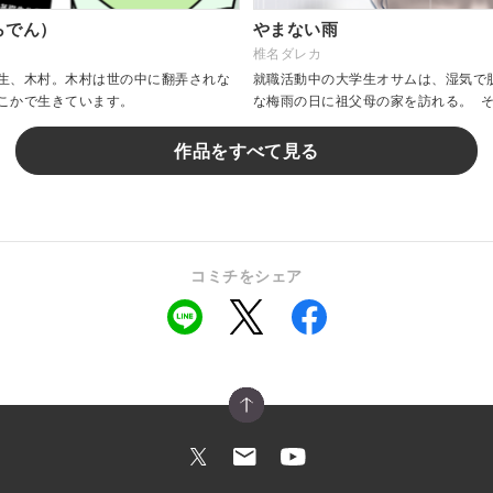
らでん）
やまない雨
椎名ダレカ
生、木村。木村は世の中に翻弄されな
就職活動中の大学生オサムは、湿気で
こかで生きています。
な梅雨の日に祖父母の家を訪れる。 
を抱く。 ー慣れ親しんだ家なのに、
&n...
作品をすべて見る
コミチをシェア