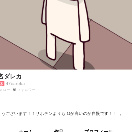
名ダレカ
47dareka
家
6
ォロー
フォロワー
うございます！！サボテンよりもIQが高いのが自慢です！！ ,,
ホーム
作品
プロフィール