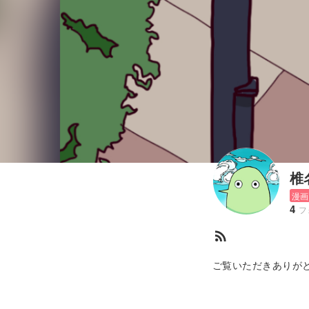
椎
漫画
4
フ
rss_feed
ご覧いただきありがと