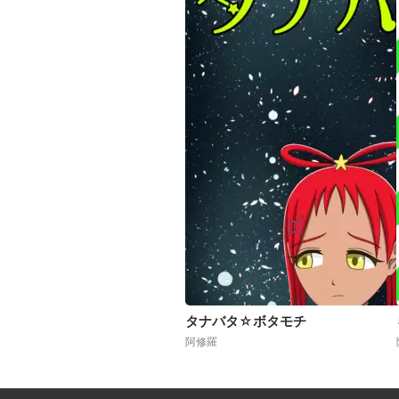
タナバタ☆ボタモチ
阿修羅