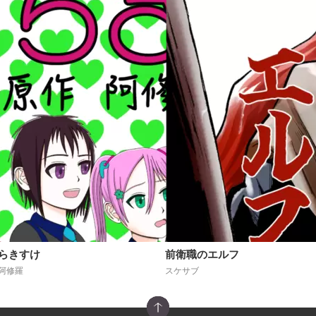
らきすけ
前衛職のエルフ
阿修羅
スケサブ