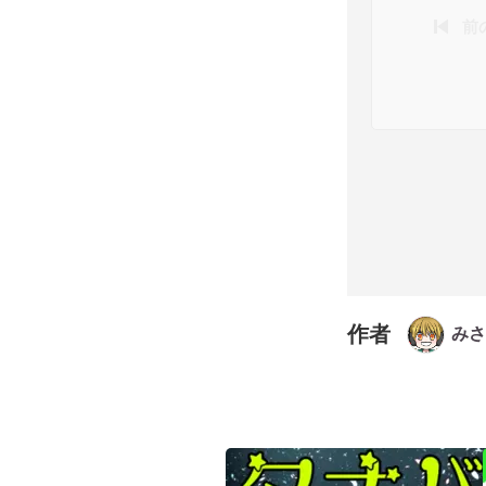
前
作者
みさ