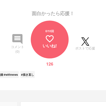
面白かったら応援！
0
/10回
favorite_border
いいね!
コメント
ポストで応援
(0)
126
 #withnews
#描き直し