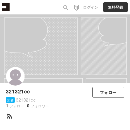
search
ログイン
無料登録
321321cc
フォロー
321321cc
読者
1
0
フォロー
フォロワー
rss_feed
すべて