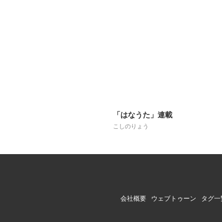
「はなうた」連載
こしのりょう
会社概要
ウェブトゥーン
タグ一