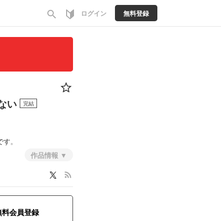
search
ログイン
無料登録
ない
完結
です。
作品情報
メディ・ギャグ
rss_feed
無料会員登録
れています