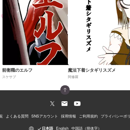
前衛職のエルフ
魔法下着シタギリスズメ
スケサブ
阿修羅
覧
よくある質問
SNSアカウント
採用情報
ご利用規約
プライバシーポ
日本語
English
中国語（簡体字）