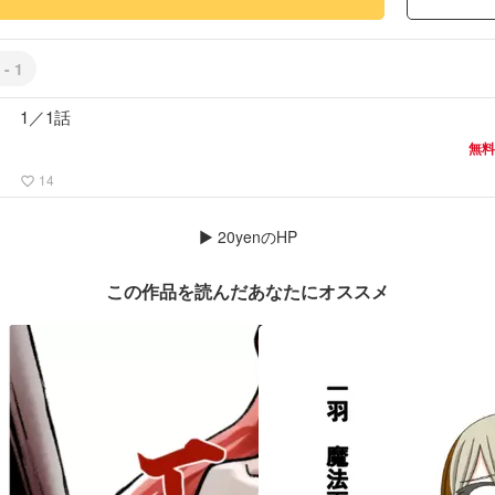
 - 1
1／1話
無料
14
favorite_border
▶
20yenのHP
この作品を読んだあなたにオススメ