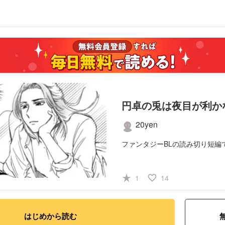
円卓の兎は夜目が利か
20yen
ファンタジーBLの読み切り短編
#ファンタジー・SF
#コ
star_rate
favorite_border
1
14
#BL
はじめから読む
この作品には
性的な表現
が含ま