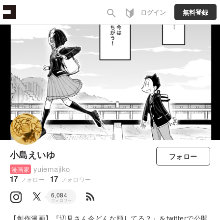
search
ログイン
無料登録
小島えいゆ
フォロー
yuiemajiko
漫画家
17
17
フォロー
フォロワー
rss_feed
6,084
フォロワー
【創作漫画】『辺見さん今どんな顔してる？』をtwitterで公開