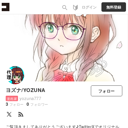
search
ログイン
無料登録
ヨズナ/YOZUNA
フォロー
yozuna777
漫画家
3
0
フォロー
フォロワー
rss_feed
ご覧頂きましてありがとうございます♪TwitterXでオリジナル