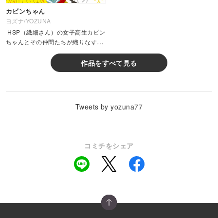
カビンちゃん
ヨズナ/YOZUNA
HSP（繊細さん）の女子高生カビン
ちゃんとその仲間たちが織りなす学
園コメディ☆ 1話以降4コマ漫画で
す★ TwitterXでキャラクターのイ
作品をすべて見る
ラ...
Tweets by yozuna77
コミチをシェア