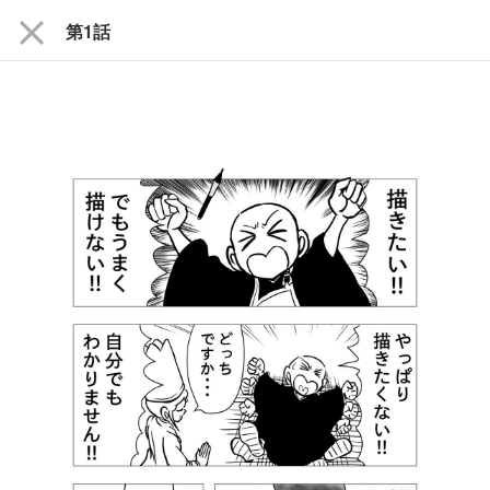
close
第1話