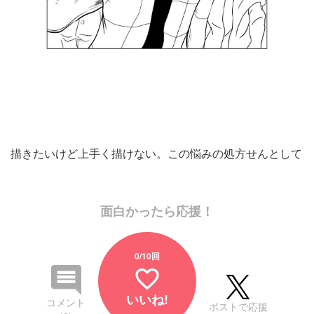
描きたいけど上手く描けない。この悩みの処方せんとして
面白かったら応援！
0
/10回
favorite_border
いいね!
コメント
ポストで応援