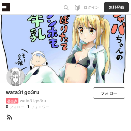
search
ログイン
無料登録
wata31go3ru
フォロー
wata31go3ru
漫画家
0
1
フォロー
フォロワー
rss_feed
すべて