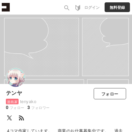
search
ログイン
無料登録
テンヤ
フォロー
tenyako
漫画家
0
3
フォロー
フォロワー
rss_feed
4コマ作家しています。 商業のお仕事募集中です。 過去