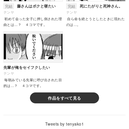
藤さんはボクと寝たい
死にたがりと死神さん。
完結
完結
テンヤ
テンヤ
初めて会った女子に押し倒された理
自ら命を絶とうとしたときに現れた
由とは…？ ４コマです。
のは…。
先輩が俺をセイフクしたい
テンヤ
毎朝みている先輩に呼び出された目
的は…？ ４コマです。
作品をすべて見る
Tweets by tenyako1