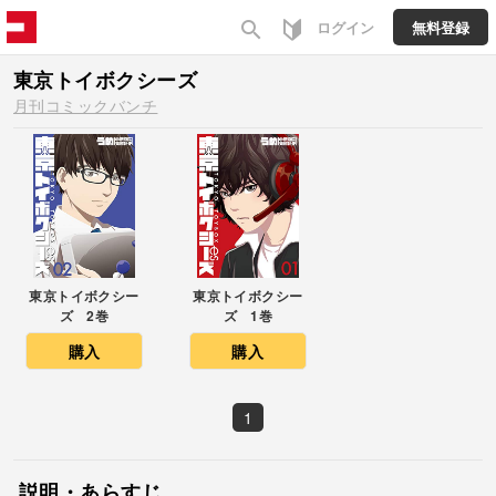
search
ログイン
無料登録
東京トイボクシーズ
月刊コミックバンチ
東京トイボクシー
東京トイボクシー
ズ 2巻
ズ 1巻
購入
購入
1
説明・あらすじ