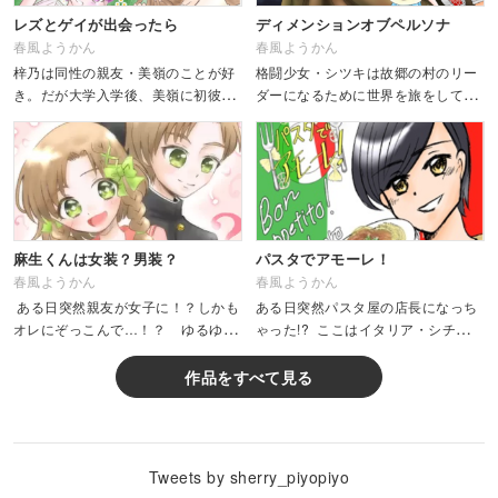
レズとゲイが出会ったら
ディメンションオブペルソナ
春風ようかん
春風ようかん
梓乃は同性の親友・美嶺のことが好
格闘少女・シツキは故郷の村のリー
き。だが大学入学後、美嶺に初彼氏
ダーになるために世界を旅をしてい
ができる。複雑な気持ちを抱える梓
る。そんな彼女を行く先々で手助け
乃だが、美嶺の彼氏・崚には親友が
する謎の仮面。果たしてその正体と
おり、その親友・梢吾は崚のことが
は…？
好きで！？失恋から始まる四人の関
係はどう...
麻生くんは女装？男装？
パスタでアモーレ！
春風ようかん
春風ようかん
ある日突然親友が女子に！？しかも
ある日突然パスタ屋の店長になっち
オレにぞっこんで…！？ ゆるゆる
ゃった!? ここはイタリア・シチリア
BLラブコメ
半島。ひょんなことからパスタ屋の
店長になってしまった青年レイとそ
作品をすべて見る
の仲間たちが繰り広げるほのぼの日
常コメディ。&...
Tweets by sherry_piyopiyo