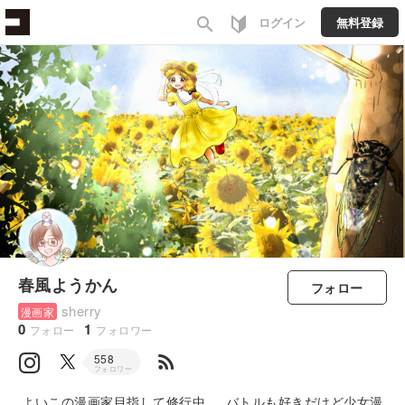
search
ログイン
無料登録
春風ようかん
フォロー
sherry
漫画家
0
1
フォロー
フォロワー
rss_feed
558
フォロワー
よいこの漫画家目指して修行中 バトルも好きだけど少女漫