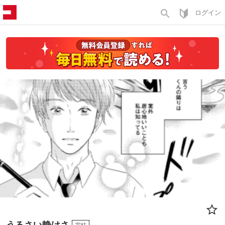
search
ログイン
うるさい静けさ
完結