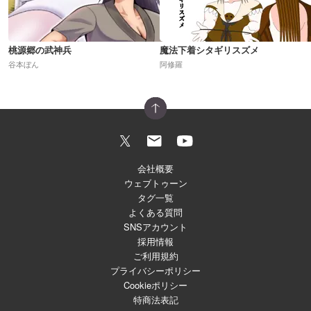
桃源郷の武神兵
魔法下着シタギリスズメ
谷本ぼん
阿修羅
会社概要
ウェブトゥーン
タグ一覧
よくある質問
SNSアカウント
採用情報
ご利用規約
プライバシーポリシー
Cookieポリシー
特商法表記