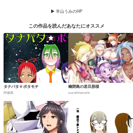
▶
羊山うみのHP
この作品を読んだあなたにオススメ
タナバタ☆ボタモチ
幽閉島の若旦那様
阿修羅
suzukimarume