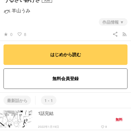
羊山うみ
作品情報
share
rss_feed
0
8
star_rate
favorite_border
#彼氏もの彼女もの
#少女
#学園
はじめから読む
無料会員登録
最新話から
1 - 1
1話完結
無料
2022年1月19日
8
favorite_border