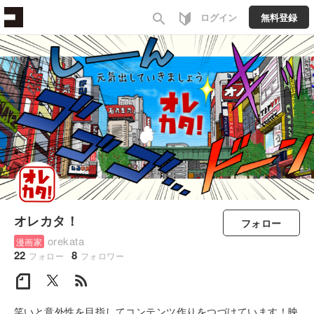
search
ログイン
無料登録
オレカタ！
フォロー
orekata
漫画家
22
8
フォロー
フォロワー
rss_feed
笑いと意外性を目指してコンテンツ作りをつづけています！映