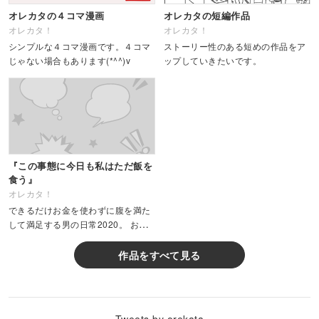
オレカタの４コマ漫画
オレカタの短編作品
オレカタ！
オレカタ！
シンプルな４コマ漫画です。４コマ
ストーリー性のある短めの作品をア
じゃない場合もあります(*^^)v
ップしていきたいです。
『この事態に今日も私はただ飯を
食う』
オレカタ！
できるだけお金を使わずに腹を満た
して満足する男の日常2020。 お金
はなくても希望があるのは、株主優
待とマンガのおかげである。
作品をすべて見る