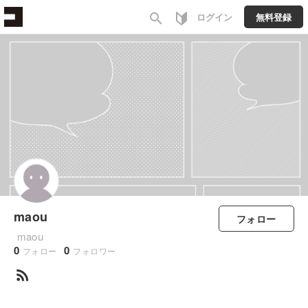
search
ログイン
無料登録
maou
フォロー
maou
0
0
フォロー
フォロワー
rss_feed
すべて