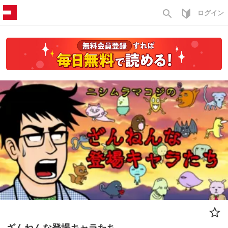
search
ログイン
ざんねんな登場キャラたち