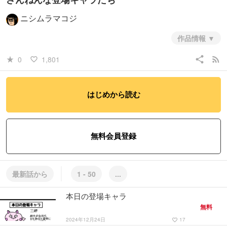
ニシムラマコジ
作品情報
いつか僕の漫画に登場する予定のキャラクターを紹介します。
share
rss_feed
0
1,801
star_rate
favorite_border
#コメディ・ギャグ
はじめから読む
この作品には
性的な表現
が含まれています
無料会員登録
最新話から
1 - 50
...
本日の登場キャラ
無料
2024年12月24日
17
favorite_border