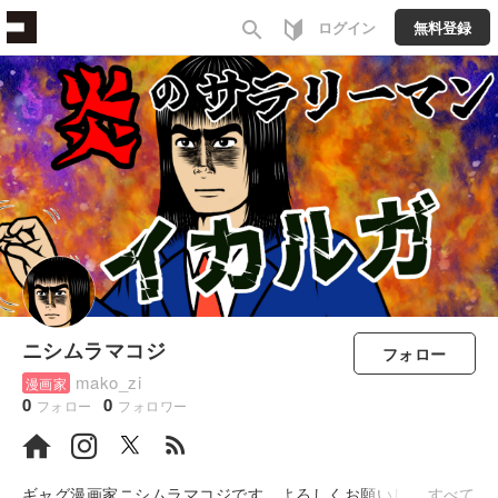
search
ログイン
無料登録
ニシムラマコジ
フォロー
mako_zi
漫画家
0
0
フォロー
フォロワー
rss_feed
ギャグ漫画家ニシムラマコジです。よろしくお願いします。
すべて