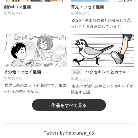
創作4コマ漫画
育児エッセイ漫画
鳩川あさひ
鳩川あさひ
2025年生まれの娘との暮らしで思
ったことを漫画にしています。
その他エッセイ漫画
ハクセキレイとカケル！
完結
鳩川あさひ
鳩川あさひ
育児以外のエッセイ漫画です。旅エ
走るのが遅い少年とハクセキレイが
ッセイが増えるかも。
競走する話
作品をすべて見る
Tweets by hatokawa_05