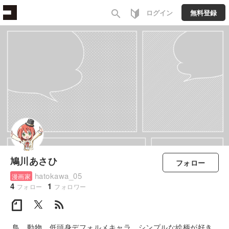
search
ログイン
無料登録
鳩川あさひ
フォロー
hatokawa_05
漫画家
4
1
フォロー
フォロワー
rss_feed
鳥、動物、低頭身デフォルメキャラ、シンプルな絵柄が好き