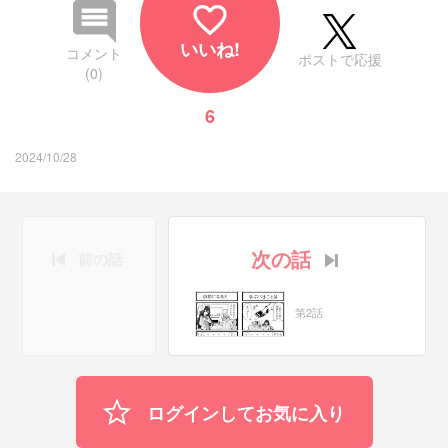
favorite_border
いいね!
コメント
ポストで応援
(0)
6
2024/10/28
次の話
前の話
第2話
ログインしてお気に入り