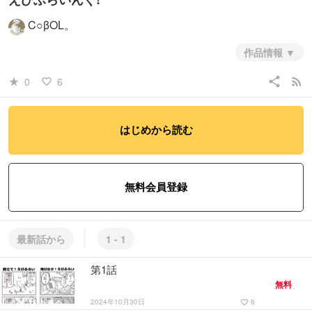
C○βOL。
作品情報
share
rss_feed
0
6
star_rate
favorite_border
はじめから読む
無料会員登録
最新話から
1 - 1
第1話
無料
2024年10月30日
6
favorite_border