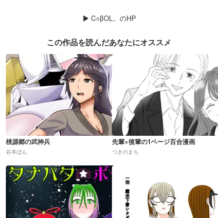
▶
C○βOL。のHP
この作品を読んだあなたにオススメ
桃源郷の武神兵
先輩×後輩の1ページ百合漫画
谷本ぼん
つきのまち