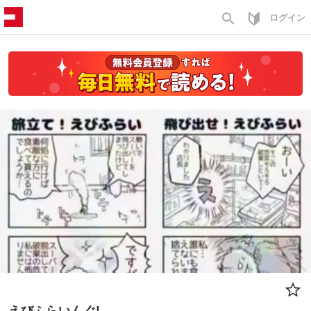
search
ログイン
えびふらいんぐ!