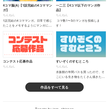
4コマ脳(A)【1話完結の4コママン
一二三【4コマ以下のマンガ作
ガ】
品】
ちんねん
ちんねん
1話完結の4コママンガ。日常で感じ
コマ数1〜3のマンガを投稿しま
たことをメモするようにマンガにし
す！
た作品。2021年9月ごろから4コマ
マンガを描きはじめ、まずは4コマ
マンガ100本を描くことを目標にし
ています！
コンテスト応募作品
すいぞくのすむところ
ちんねん
ちんねん
水族館の年間パスを買ったので、そ
こにいる生き物をたくさん描きたい
です！
作品をすべて見る