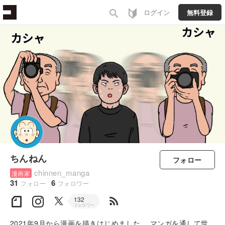
search
ログイン
無料登録
ちんねん
フォロー
chinnen_manga
漫画家
31
6
フォロー
フォロワー
rss_feed
132
フォロワー
2021年9月から漫画を描きはじめました。 マンガを通して世