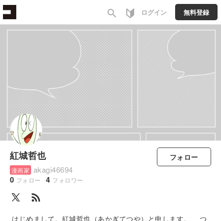
search
ログイン
無料登録
紅城哲也
フォロー
akagi46694
漫画家
0
4
フォロー
フォロワー
rss_feed
はじめまして。紅城哲也（あかぎてつや）と申します。 つ