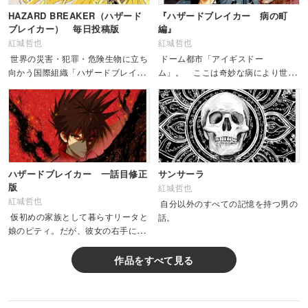
HAZARD BREAKER（ハザード
『ハザードブレイカー 病の町
ブレイカー） 毎日投稿版
編』
紅城哲也
紅城哲也
世界の災害・犯罪・危険生物に立ち
ドーム都市「アイギスドー
向かう国際組織「ハザードブレイカ
ム」。 ここは奇妙な病により世界
ー」 不老の男リータは、さらわれ
から隔絶された町だった。
た自分の娘ピティを探し出すため、
ブレイカーとし...
ハザードブレイカー 一話目修正
サンサーラ
版
紅城哲也
紅城哲也
自分以外のすべての記憶を持つ男の
仮初めの家族として暮らすリータと
話。
娘のピティ。だが、彼女の右手には
世界を巻き込む危険な秘密が隠され
ていた。（同タイトル一話目の修正
作品をすべて見る
版です）