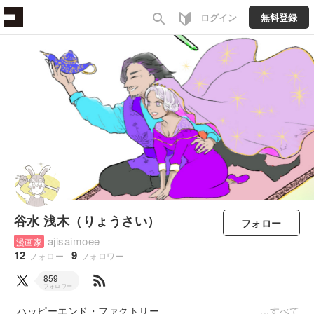
search
ログイン
無料登録
谷水 浅木（りょうさい）
フォロー
ajisaimoee
漫画家
12
9
フォロー
フォロワー
rss_feed
859
フォロワー
ハッピーエンド・ファクトリー
すべて