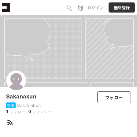
search
ログイン
無料登録
Sakanakun
フォロー
Sakanakun
読者
1
0
フォロー
フォロワー
rss_feed
すべて