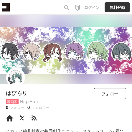
search
ログイン
無料登録
はぴらり
フォロー
HapiRari
漫画家
0
0
フォロー
フォロワー
rss_feed
ヒカミと桃月紗夜の共同創作ユニット スターシステム×異な