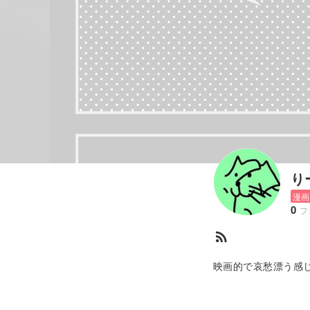
り
漫画
0
フ
rss_feed
映画的で哀愁漂う感
井守や高山文彦、デビ