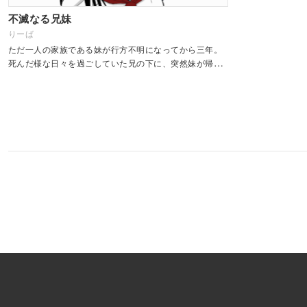
不滅なる兄妹
りーば
ただ一人の家族である妹が行方不明になってから三年。
死んだ様な日々を過ごしていた兄の下に、突然妹が帰っ
てくる。しかも三年前と変わらない姿で・・・ 90年代後
半辺りを舞台として地方都市のもの悲し...